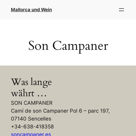
Direkt
Mallorca und Wein
zum
Inhalt
wechseln
Son Campaner
Was lange
währt …
SON CAMPANER
Camí de son Campaner Pol 6 – parc 197,
07140 Sencelles
+34-638-418358
soncampaner.es