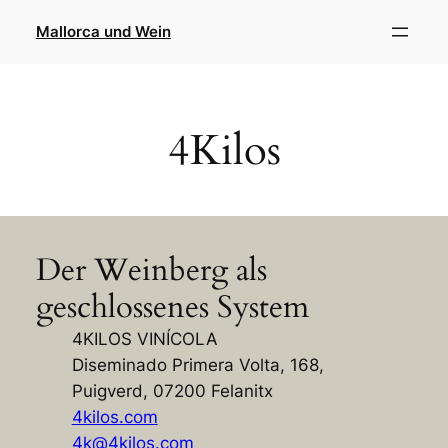
Direkt
Mallorca und Wein
zum
Inhalt
wechseln
4Kilos
Der Weinberg als
geschlossenes System
4KILOS VINÍCOLA
Diseminado Primera Volta, 168,
Puigverd, 07200 Felanitx
4kilos.com
4k@4kilos.com